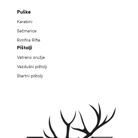
Puške
Karabini
Sačmarice
Rimfire Rifle
Pištolji
Vatreno oružje
Vazdušni pištolji
Startni pištolji