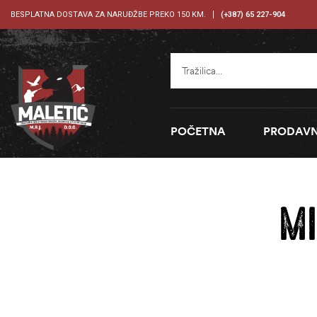
BESPLATNA DOSTAVA ZA NARUĐŽBE PREKO 150 KM.
(+387) 65 227-904
POČETNA
PRODAVN
MI