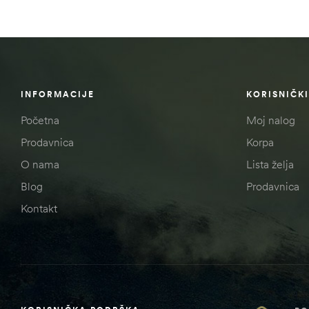
INFORMACIJE
KORISNIČKI
Početna
Moj nalog
Prodavnica
Korpa
O nama
Lista želja
Blog
Prodavnica
Kontakt