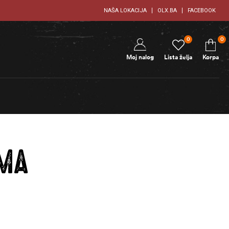
NAŠA LOKACIJA
OLX.BA
FACEBOOK
0
0
Moj nalog
Lista želja
Korpa
EMA