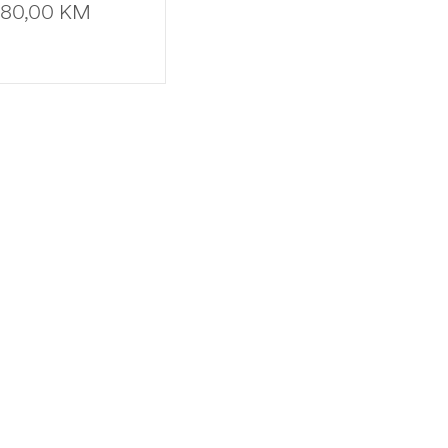
DUKS
80,00
KM
ADD TO CART