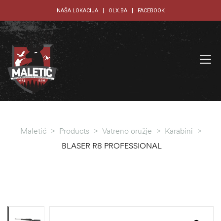
NAŠA LOKACIJA
OLX.BA
FACEBOOK
Maletić
>
Products
>
Vatreno oružje
>
Karabini
>
BLASER R8 PROFESSIONAL