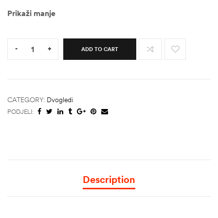
Prikaži manje
Quantity:
-
+
ADD TO CART
CATEGORY:
Dvogledi
PODJELI:
Description