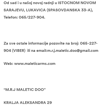
Od sad i u našoj novoj radnji u ISTOCNOM NOVOM
SARAJEVU, LUKAVICA (SPASOVDANSKA 33-A),
Telefon: 065/227-904.
Za sve ostale informacije pozovite na broj: 065-227-
904 (VIBER) ili na email:m.r.j.maletic.doo@gmail.com
Web: www.maleticarms.com
“M.R.J MALETIC DOO”
KRALJA ALEKSANDRA 29