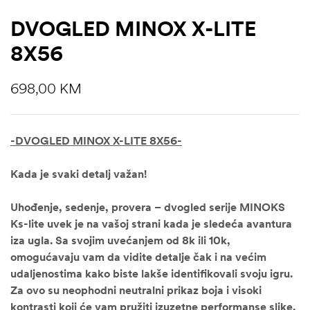
DVOGLED MINOX X-LITE
8X56
698,00
KM
-DVOGLED MINOX X-LITE 8X56-
Kada je svaki detalj važan!
Uhođenje, sedenje, provera – dvogled serije MINOKS
Ks-lite uvek je na vašoj strani kada je sledeća avantura
iza ugla. Sa svojim uvećanjem od 8k ili 10k,
omogućavaju vam da vidite detalje čak i na većim
udaljenostima kako biste lakše identifikovali svoju igru.
Za ovo su neophodni neutralni prikaz boja i visoki
kontrasti koji će vam pružiti izuzetne performanse slike.