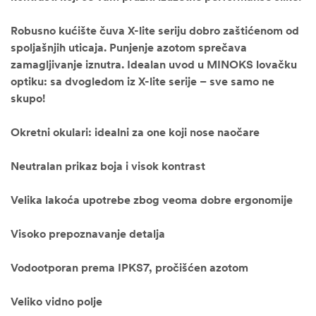
Robusno kućište čuva X-lite seriju dobro zaštićenom od
spoljašnjih uticaja. Punjenje azotom sprečava
zamagljivanje iznutra. Idealan uvod u MINOKS lovačku
optiku: sa dvogledom iz X-lite serije – sve samo ne
skupo!
Okretni okulari: idealni za one koji nose naočare
Neutralan prikaz boja i visok kontrast
Velika lakoća upotrebe zbog veoma dobre ergonomije
Visoko prepoznavanje detalja
Vodootporan prema IPKS7, pročišćen azotom
Veliko vidno polje