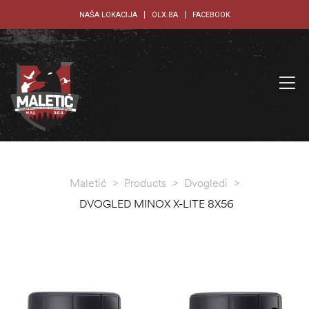
NAŠA LOKACIJA
OLX.BA
FACEBOOK
Maletić
>
Products
>
Dvogledi
>
DVOGLED MINOX X-LITE 8X56