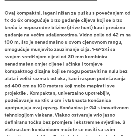
Ovaj kompaktni, lagani nišan za pušku s povećanjem od
1x do 6x omogućuje brzo gađanje ciljeva koji se brzo
kreću iz neposredne blizine (drive hunt) kao i precizno
gađanje na većim udaljenostima. Vidno polje od 42 m na
100 m, što je nenadmašno u ovom cjenovnom rangu,
omogućuje munjevito zauzimanje cilja. 1-6x24i sa
svojom središnjom cijevi od 30 mm kombinira
nenadmašan omjer cijene i učinka i tornjeve
kompaktnog dizajna koji se mogu postaviti na nulu bez
alata i veliki razmak od oka, kao i raspon podešavanja
od 400 cm na 100 metara koji može mapirati sve
projektile . Kompaktan, univerzalno upotrebljiv,
podešavanje na klik u cm i vlaknasta končanica
upotpunjuju ovaj opseg. Končanica je G4 s inovativnom
tehnologijom vlakana. Vlakno ostvaruje vrlo jasno
definiranu točku bez promjera i ekstremne svjetline. S
vlaknastom končanicom možete se nositi sa svim