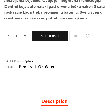
situacijama svjetline. Ovdje je integrirana i tehnologija
iControl koja automatski gasi crvenu točku nakon 3 sata
i pokazuje kada treba promijeniti bateriju. Sve u svemu,
svestrani nišan sa svim potrebnim značajkama.
Quantity:
-
+
ADD TO CART
CATEGORY:
Optike
PODJELI:
Description