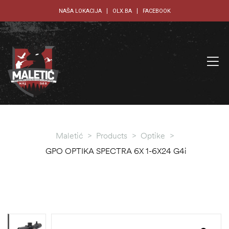
NAŠA LOKACIJA
OLX.BA
FACEBOOK
Maletić
>
Products
>
Optike
>
GPO OPTIKA SPECTRA 6X 1-6X24 G4i