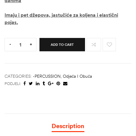
danima
Imaju i pet džepova, jastučiće za koljena i elastični
pojas.
Quantity:
-
+
ADD TO CART
CATEGORIES:
-PERCUSSION
,
Odjeća I Obuća
PODJELI:
Description