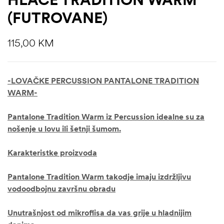
(FUTROVANE)
115,00
KM
-LOVAČKE PERCUSSION PANTALONE TRADITION
WARM-
Pantalone Tradition Warm iz Percussion idealne su za
nošenje u lovu ili šetnji šumom.
Karakteristke proizvoda
Pantalone Tradition Warm takodje imaju izdržljivu
vodoodbojnu završnu obradu
Unutrašnjost od mikroflisa da vas grije u hladnijim