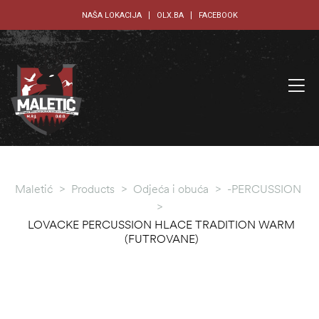
NAŠA LOKACIJA
OLX.BA
FACEBOOK
Maletić
>
Products
>
Odjeća i obuća
>
-PERCUSSION
>
LOVACKE PERCUSSION HLACE TRADITION WARM
(FUTROVANE)