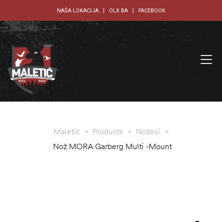
NAŠA LOKACIJA
OLX.BA
FACEBOOK
Maletić
>
Products
>
Noževi
>
Nož MORA Garberg Multi -Mount