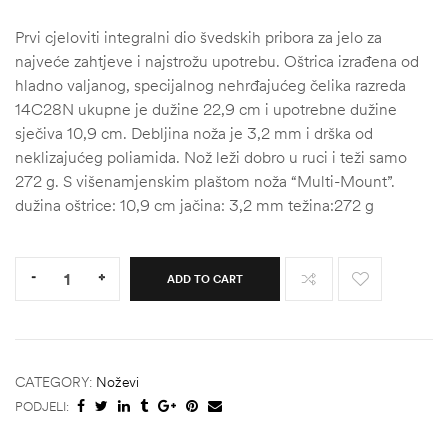
Prvi cjeloviti integralni dio švedskih pribora za jelo za
najveće zahtjeve i najstrožu upotrebu. Oštrica izrađena od
hladno valjanog, specijalnog nehrđajućeg čelika razreda
14C28N ukupne je dužine 22,9 cm i upotrebne dužine
sječiva 10,9 cm. Debljina noža je 3,2 mm i drška od
neklizajućeg poliamida. Nož leži dobro u ruci i teži samo
272 g. S višenamjenskim plaštom noža “Multi-Mount”.
dužina oštrice: 10,9 cm jačina: 3,2 mm težina:272 g
Quantity:
-
+
ADD TO CART
CATEGORY:
Noževi
PODJELI: