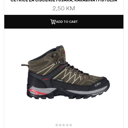
2,50
KM
ADD TO CART