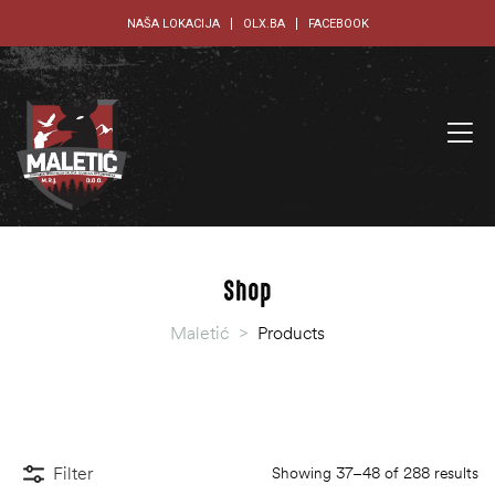
NAŠA LOKACIJA
OLX.BA
FACEBOOK
Shop
Maletić
>
Products
Filter
Showing 37–48 of 288 results