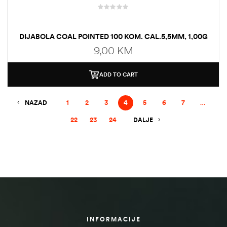
DIJABOLA COAL POINTED 100 KOM. CAL.5,5MM, 1,00G
9,00
KM
ADD TO CART
NAZAD
1
2
3
4
5
6
7
…
22
23
24
DALJE
INFORMACIJE