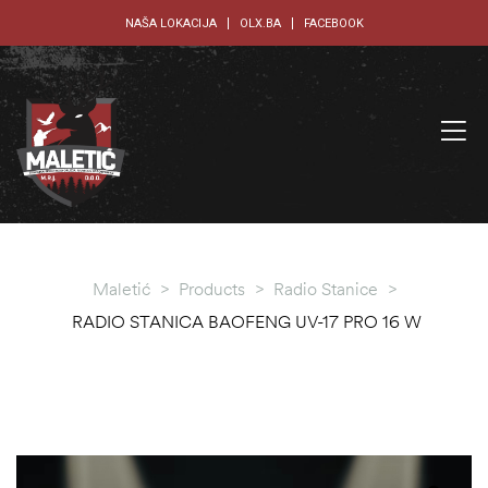
NAŠA LOKACIJA
OLX.BA
FACEBOOK
Maletić
>
Products
>
Radio Stanice
>
RADIO STANICA BAOFENG UV-17 PRO 16 W