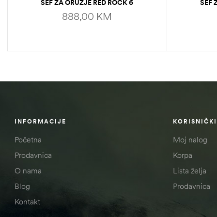
SEF ZA ORUŽJE RED ROCK 6
SEF 
GUNS/WICHESTER
888,00
KM
ADD TO CART
INFORMACIJE
KORISNIČKI
Početna
Moj nalog
Prodavnica
Korpa
O nama
Lista želja
Blog
Prodavnica
Kontakt