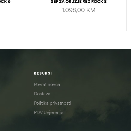
OCK 6
SEF ZA ORUŽJE RED ROCK 8
R
GUNS/WICHESTER
1.098,00
KM
ADD TO CART
RESURSI
Povrat novca
Dostava
Politika privatnosti
PDV Uvjerenje