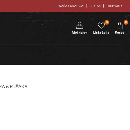
NAŠA LOKACIJA
OLX.BA
FACEBOOK
0
0
Moj nalog
Lista želja
Korpa
ZA 5 PUŠAKA