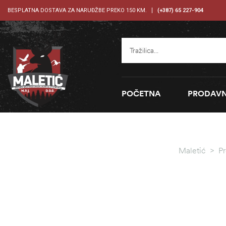
BESPLATNA DOSTAVA ZA NARUĐŽBE PREKO 150 KM.
(+387) 65 227-904
POČETNA
PRODAVN
Maletić
>
Pr