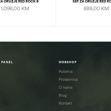
ZA ORUŽJE RED ROCK 8
SEF ZA ORUŽJE RED R
GUNS/WICHESTER
GUNS/WICHESTE
1.098,00
KM
888,00
KM
ADD TO CART
ADD TO CART
 PANEL
WEBSHOP
Početna
Prodavnica
O nama
Blog
Kontakt