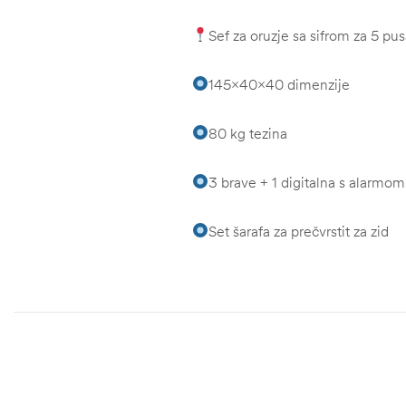
Sef za oruzje sa sifrom za 5 pu
145x40x40 dimenzije
80 kg tezina
3 brave + 1 digitalna s alarmom
Set šarafa za prečvrstit za zid