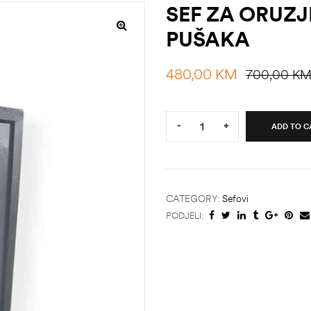
SEF ZA ORUZJ
PUŠAKA
480,00
KM
700,00
K
Quantity:
-
+
ADD TO C
CATEGORY:
Sefovi
PODJELI: