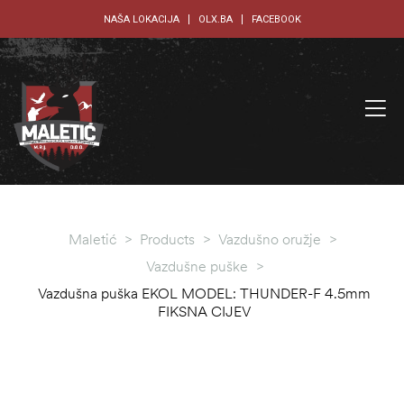
NAŠA LOKACIJA
OLX.BA
FACEBOOK
Maletić
>
Products
>
Vazdušno oružje
>
Vazdušne puške
>
Vazdušna puška EKOL MODEL: THUNDER-F 4.5mm
FIKSNA CIJEV