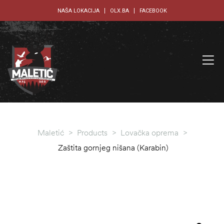
NAŠA LOKACIJA
OLX.BA
FACEBOOK
Maletić
>
Products
>
Lovačka oprema
>
Zaštita gornjeg nišana (Karabin)