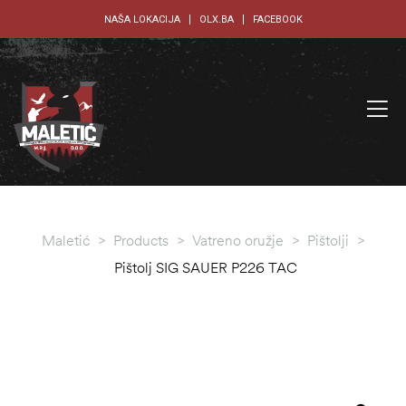
NAŠA LOKACIJA
OLX.BA
FACEBOOK
Maletić
>
Products
>
Vatreno oružje
>
Pištolji
>
Pištolj SIG SAUER P226 TAC