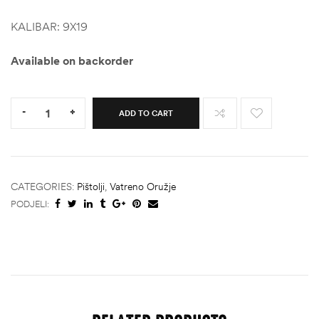
KALIBAR: 9X19
Available on backorder
Quantity:
-
+
ADD TO CART
CATEGORIES:
Pištolji
,
Vatreno Oružje
PODJELI: